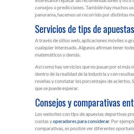
interesante repasar las recomendaciones y otro b
consejos o predicciones. También hay muchos usua
panorama, hacemos un recorrido por distintas mo
Servicios de tips de apuestas
A través de sitios web, aplicaciones móviles o gr
cualquier interesado. Algunos afirman tener todo
matemáticos y demás.
Así como hay servicios que no pasan por el más m
dentro de la realidad de la industria y con resul
reseñas y constatar los porcentajes de aciertos. 
que se puede esperar.
Consejos y comparativas entr
Los websites con tips de apuestas deportivas pr
cuotas y
operadores para considerar
. Por ejempl
comparativas, es posible ver diferentes oportuni