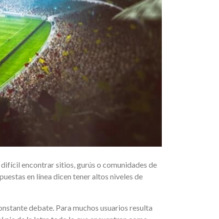
 difícil encontrar sitios, gurús o comunidades de
estas en línea dicen tener altos niveles de
 constante debate. Para muchos usuarios resulta