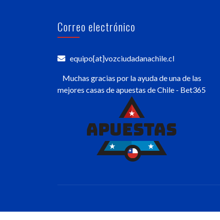
Correo electrónico
equipo[at]vozciudadanachile.cl
Muchas gracias por la ayuda de una de las
mejores casas de apuestas de Chile - Bet365