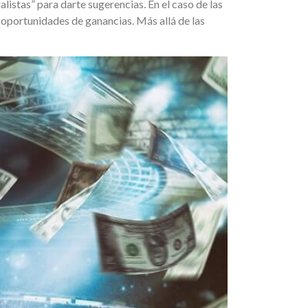
listas” para darte sugerencias. En el caso de las
 oportunidades de ganancias. Más allá de las