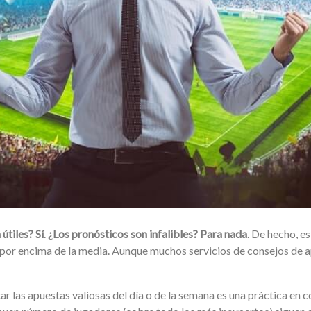
 útiles?
Sí
.
¿Los pronósticos son infalibles?
Para nada
. De hecho, es
or encima de la media. Aunque muchos servicios de consejos de apu
ar las apuestas valiosas del día o de la semana es una práctica en