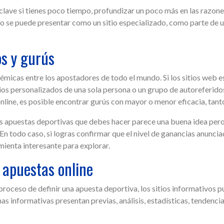
clave si tienes poco tiempo, profundizar un poco más en las razones
icio se puede presentar como un sitio especializado, como parte d
s y gurús
micas entre los apostadores de todo el mundo. Si los sitios web 
ios personalizados de una sola persona o un grupo de autoreferidos 
 online, es posible encontrar gurús con mayor o menor eficacia, tan
las apuestas deportivas que debes hacer parece una buena idea per
En todo caso, si logras confirmar que el nivel de ganancias anunci
mienta interesante para explorar.
 apuestas online
oceso de definir una apuesta deportiva, los sitios informativos p
as informativas presentan previas, análisis, estadísticas, tendenci